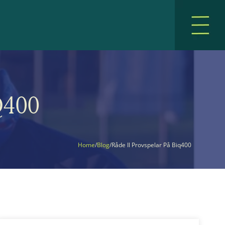
Q400
Home
Blog
Råde Il Provspelar På Biq400
/
/