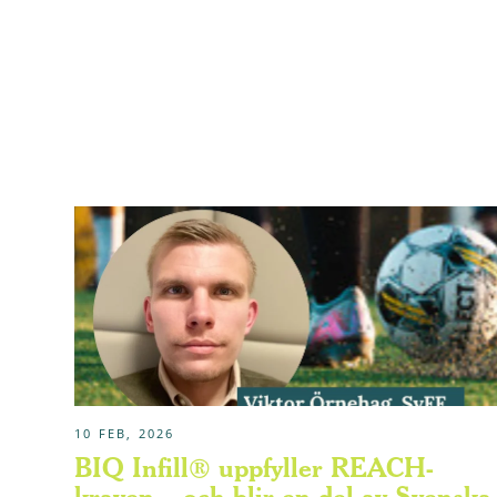
10 FEB, 2026
BIQ Infill® uppfyller REACH-
kraven – och blir en del av Svenska