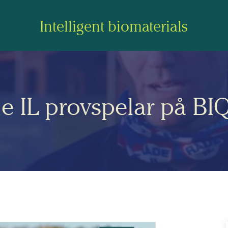
Intelligent biomaterials
e IL provspelar på BI