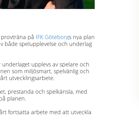
t provträna på
IFK Göteborg
s nya plan
av både spelupplevelse och underlag
hur underlaget upplevs av spelare och
anen som miljösmart, spelvänlig och
vårt utvecklingsarbete.
het, prestanda och spelkänsla, med
 på planen.
årt fortsatta arbete med att utveckla