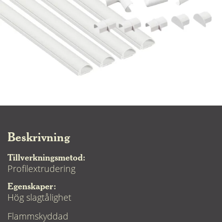
Beskrivning
Tillverkningsmetod:
Profilextrudering
Egenskaper:
Hög slagtålighet
Flammskyddad