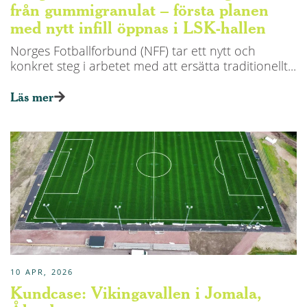
från gummigranulat – första planen
med nytt infill öppnas i LSK-hallen
Norges Fotballforbund (NFF) tar ett nytt och
konkret steg i arbetet med att ersätta traditionellt...
Läs mer
10 APR, 2026
Kundcase: Vikingavallen i Jomala,