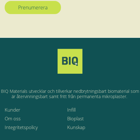
BIQ Materials utvecklar
och tillverkar
nedbrytningsbart
biomaterial som
är
återvinningsbart samt
fritt från permanenta
mikroplaster.
Kunder
Infill
Om oss
Bioplast
Integritetspolicy
Kunskap